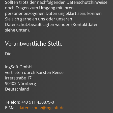
welche Sie zuvor ausgewählt haben. Ihre Einwilligung
Sollten trotz der nachfolgenden Datenschutzhinweise
können Sie jederzeit mit Wirkung für die Zukunft in
noch Fragen zum Umgang mit Ihren
unserer
Datenschutzerklärung
widerrufen. Technisch
personenbezogenen Daten ungeklärt sein, können
notwendige Dienste (beispielsweise Cookies für diese
Sie sich gerne an uns oder unseren
Abfrage) können wir aber auch ohne Ihre Einwilligung
Datenschutzbeauftragten wenden (Kontaktdaten
einsetzen.
siehe unten).
Verantwortliche Stelle
Die
IngSoft GmbH
vertreten durch Karsten Reese
Irrerstraße 17
90403 Nürnberg
Deutschland
Telefon: +49 911 430879-0
E-Mail:
datenschutz@ingsoft.de