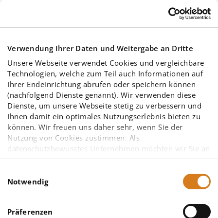
Skip to main content
Verwendung Ihrer Daten und Weitergabe an Dritte
Unsere Webseite verwendet Cookies und vergleichbare
Technologien, welche zum Teil auch Informationen auf
Ihrer Endeinrichtung abrufen oder speichern können
(nachfolgend Dienste genannt). Wir verwenden diese
Dienste, um unsere Webseite stetig zu verbessern und
Datenschutz­erklärung
Ihnen damit ein optimales Nutzungserlebnis bieten zu
können. Wir freuen uns daher sehr, wenn Sie der
Nutzung von Cookies zustimmen. Als
datenschutzbewusstes Unternehmen möchten wir Sie an
dieser Stelle bereits darauf hinweisen, dass
möglicherweise einige der von uns eingesetzten
Einwilligungsauswahl
Diensteanbieter – insbesondere solche mit Sitz in den
Notwendig
Vereinigten Staaten von Amerika (USA) – aufgrund
You are here:
anderer gesetzlicher Grundlagen nicht vorrangig dem
Wir freuen uns über Ihr Interesse an unserem
Präferenzen
europäischen Datenschutzrecht unterliegen. Eine